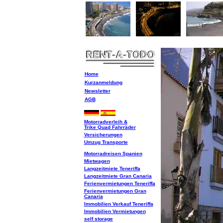
Home
Kurzanmeldung
Newsletter
AGB
Motorradverleih &
Trike Quad Fahrräder
Versicherungen
Umzug Transporte
Motorradreisen Spanien
Mietwagen
Langzeitmiete Teneriffa
Langzeitmiete Gran Canaria
Ferienvermietungen Teneriffa
Ferienvermietungen Gran
Canaria
Immobilien Verkauf Teneriffa
Immobilien Vermietungen
self storage