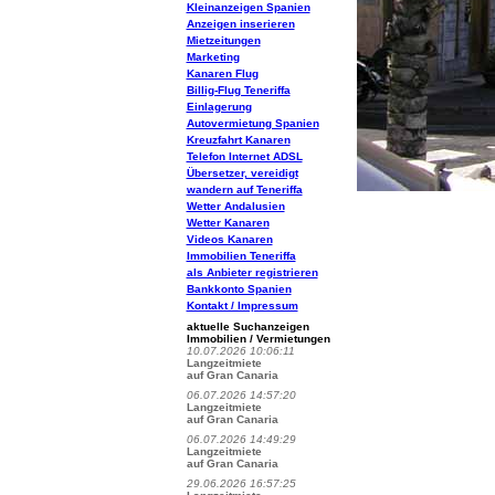
Kleinanzeigen Spanien
Anzeigen inserieren
Mietzeitungen
Marketing
Kanaren Flug
Billig-Flug Teneriffa
Einlagerung
Autovermietung Spanien
Kreuzfahrt Kanaren
Telefon Internet ADSL
Übersetzer, vereidigt
wandern auf Teneriffa
Wetter Andalusien
Wetter Kanaren
Videos Kanaren
Immobilien Teneriffa
als Anbieter registrieren
Bankkonto Spanien
Kontakt / Impressum
aktuelle Suchanzeigen
Immobilien / Vermietungen
10.07.2026 10:06:11
Langzeitmiete
auf Gran Canaria
06.07.2026 14:57:20
Langzeitmiete
auf Gran Canaria
06.07.2026 14:49:29
Langzeitmiete
auf Gran Canaria
29.06.2026 16:57:25