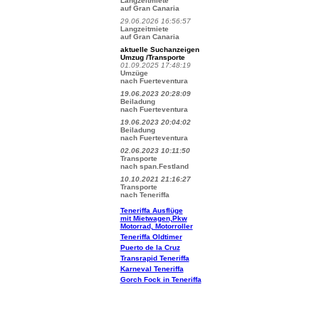
Langzeitmiete
auf Gran Canaria
29.06.2026 16:56:57
Langzeitmiete
auf Gran Canaria
aktuelle Suchanzeigen
Umzug /Transporte
01.09.2025 17:48:19
Umzüge
nach Fuerteventura
19.06.2023 20:28:09
Beiladung
nach Fuerteventura
19.06.2023 20:04:02
Beiladung
nach Fuerteventura
02.06.2023 10:11:50
Transporte
nach span.Festland
10.10.2021 21:16:27
Transporte
nach Teneriffa
Teneriffa Ausflüge
mit Mietwagen,Pkw
Motorrad, Motorroller
Teneriffa Oldtimer
Puerto de la Cruz
Transrapid Teneriffa
Karneval Teneriffa
Gorch Fock in Teneriffa