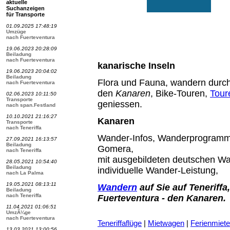
aktuelle
Suchanzeigen
für Transporte
01.09.2025 17:48:19
Umzüge
nach Fuerteventura
19.06.2023 20:28:09
Beiladung
nach Fuerteventura
kanarische Inseln
19.06.2023 20:04:02
Beiladung
Flora und Fauna, wandern durch
nach Fuerteventura
den
Kanaren
, Bike-Touren,
Tour
02.06.2023 10:11:50
Transporte
geniessen.
nach span.Festland
10.10.2021 21:16:27
Kanaren
Transporte
nach Teneriffa
Wander-Infos, Wanderprogramme
27.09.2021 16:13:57
Beiladung
Gomera,
nach Teneriffa
mit ausgebildeten deutschen Wa
28.05.2021 10:54:40
Beiladung
individuelle Wander-Leistung,
nach La Palma
19.05.2021 08:13:11
Wandern
auf Sie auf Teneriff
Beiladung
nach Teneriffa
Fuerteventura - den Kanaren.
11.04.2021 01:06:51
UmzÃ¼ge
nach Fuerteventura
Teneriffaflüge
|
Mietwagen
|
Ferienmiete
13.03.2021 13:00:56