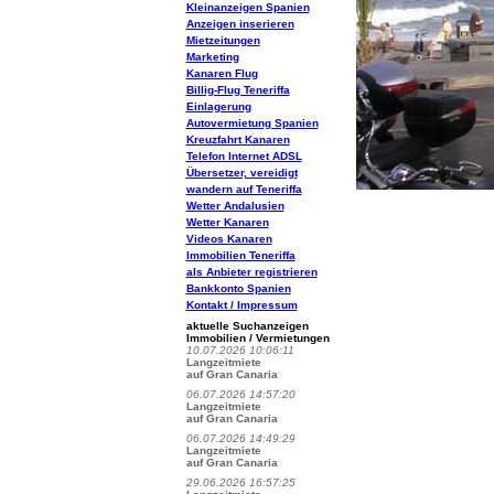
Kleinanzeigen Spanien
Anzeigen inserieren
Mietzeitungen
Marketing
Kanaren Flug
Billig-Flug Teneriffa
Einlagerung
Autovermietung Spanien
Kreuzfahrt Kanaren
Telefon Internet ADSL
Übersetzer, vereidigt
wandern auf Teneriffa
Wetter Andalusien
Wetter Kanaren
Videos Kanaren
Immobilien Teneriffa
als Anbieter registrieren
Bankkonto Spanien
Kontakt / Impressum
aktuelle Suchanzeigen
Immobilien / Vermietungen
10.07.2026 10:06:11
Langzeitmiete
auf Gran Canaria
06.07.2026 14:57:20
Langzeitmiete
auf Gran Canaria
06.07.2026 14:49:29
Langzeitmiete
auf Gran Canaria
29.06.2026 16:57:25