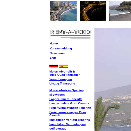
Home
Kurzanmeldung
Newsletter
AGB
Motorradverleih &
Trike Quad Fahrräder
Versicherungen
Umzug Transporte
Motorradreisen Spanien
Mietwagen
Langzeitmiete Teneriffa
Langzeitmiete Gran Canaria
Ferienvermietungen Teneriffa
Ferienvermietungen Gran
Canaria
Immobilien Verkauf Teneriffa
Immobilien Vermietungen
self storage