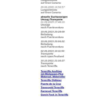
Langzeitmiete
auf Gran Canaria
29.06.2026 16:56:57
Langzeitmiete
auf Gran Canaria
aktuelle Suchanzeigen
Umzug /Transporte
01.09.2025 17:48:19
Umzüge
nach Fuerteventura
19.06.2023 20:28:09
Beiladung
nach Fuerteventura
19.06.2023 20:04:02
Beiladung
nach Fuerteventura
02.06.2023 10:11:50
Transporte
nach span.Festland
10.10.2021 21:16:27
Transporte
nach Teneriffa
Teneriffa Ausflüge
mit Mietwagen,Pkw
Motorrad, Motorroller
Teneriffa Oldtimer
Puerto de la Cruz
Transrapid Teneriffa
Karneval Teneriffa
Gorch Fock in Teneriffa