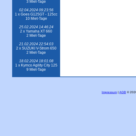
3 Miet-Tage
02.04.2024 09:23:56
1 x Goes G125GT - 125cc
10 Miet-Tage
25.02.2024 14:46:24
2 x Yamaha XT 660
2 Miet-Tage
21.02.2024 22:54:03
2 x SUZUKI V-Strom 650
2 Miet-Tage
18.02.2024 18:01:08
1 x Kymco Agility City 125
9 Miet-Tage
Impressum
|
AGB
© 2026