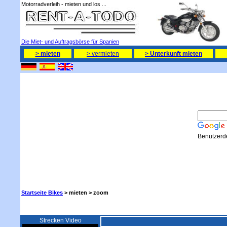
Motorradverleih - mieten und los ...
Die Miet- und Auftragsbörse für Spanien
> mieten
> vermieten
> Unterkunft mieten
Benutzerde
Startseite Bikes
> mieten >
zoom
Strecken Video