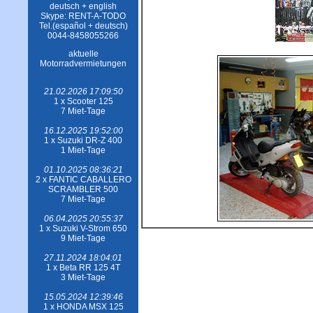
deutsch + english
Skype: RENT-A-TODO
Tel.(español + deutsch)
0044-8458055266
aktuelle
Motorradvermietungen
21.02.2026 17:09:50
1 x Scooter 125
7 Miet-Tage
16.12.2025 19:52:00
1 x Suzuki DR-Z 400
1 Miet-Tage
01.10.2025 08:36:21
2 x FANTIC CABALLERO
SCRAMBLER 500
7 Miet-Tage
06.04.2025 20:55:37
1 x Suzuki V-Strom 650
9 Miet-Tage
27.11.2024 18:04:01
1 x Beta RR 125 4T
3 Miet-Tage
15.05.2024 12:39:46
1 x HONDA MSX 125