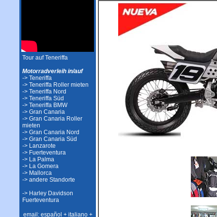
Tour auf Teneriffa
Motorradverleih in/auf
-> Teneriffa
-> Teneriffa Roller mieten
-> Teneriffa Nord
-> Teneriffa Süd
-> Teneriffa BMW
-> Gran Canaria
-> Gran Canaria Roller
mieten
-> Gran Canaria Nord
-> Gran Canaria Süd
-> Lanzarote
-> Fuerteventura
-> La Palma
-> La Gomera
-> Mallorca
-> andere Standorte
-> Harley Davidson
Fuerteventura
email: español + italiano +