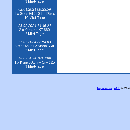
3 Miet-Tage
02.04.2024 09:23:56
1 x Goes G125GT - 125cc
10 Miet-Tage
25.02.2024 14:46:24
2 x Yamaha XT 660
2 Miet-Tage
21.02.2024 22:54:03
2 x SUZUKI V-Strom 650
2 Miet-Tage
18.02.2024 18:01:08
1 x Kymco Agility City 125
9 Miet-Tage
Impressum
|
AGB
© 2026