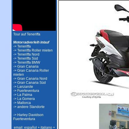
Tour auf Teneriffa
Motorradverleih in/auf
-> Teneriffa
-> Teneriffa Roller mieten
-> Teneriffa Nord
-> Teneriffa Süd
-> Teneriffa BMW
-> Gran Canaria
-> Gran Canaria Roller
mieten
-> Gran Canaria Nord
-> Gran Canaria Süd
-> Lanzarote
-> Fuerteventura
-> La Palma
-> La Gomera
-> Mallorca
-> andere Standorte
-> Harley Davidson
Fuerteventura
email: español + italiano +