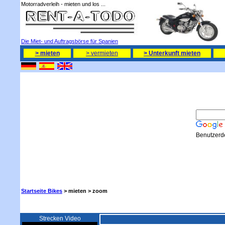
Motorradverleih - mieten und los ...
Die Miet- und Auftragsbörse für Spanien
> mieten
> vermieten
> Unterkunft mieten
Benutzerde
Startseite Bikes
> mieten >
zoom
Strecken Video