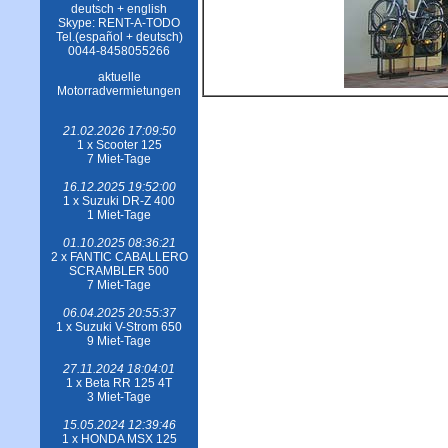
deutsch + english
Skype: RENT-A-TODO
Tel.(español + deutsch)
0044-8458055266
aktuelle
Motorradvermietungen
21.02.2026 17:09:50
1 x Scooter 125
7 Miet-Tage
16.12.2025 19:52:00
1 x Suzuki DR-Z 400
1 Miet-Tage
01.10.2025 08:36:21
2 x FANTIC CABALLERO
SCRAMBLER 500
7 Miet-Tage
06.04.2025 20:55:37
1 x Suzuki V-Strom 650
9 Miet-Tage
27.11.2024 18:04:01
1 x Beta RR 125 4T
3 Miet-Tage
15.05.2024 12:39:46
1 x HONDA MSX 125