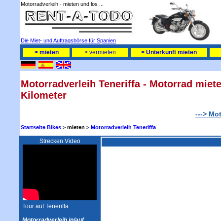
Motorradverleih - mieten und los ...
Die Miet- und Auftragsbörse für Spanien
> mieten
> vermieten
> Unterkunft mieten
Motorradverleih Teneriffa - Motorrad miete
Kilometer
---> Mo
Startseite Bikes
> mieten >
Motorradverleih Teneriffa
Strecken Video
Tour auf Teneriffa
Motorradverleih in/auf