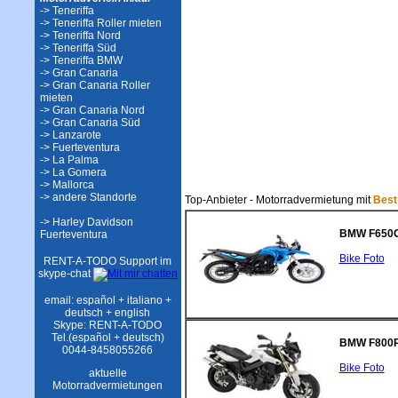
-> Teneriffa
-> Teneriffa Roller mieten
-> Teneriffa Nord
-> Teneriffa Süd
-> Teneriffa BMW
-> Gran Canaria
-> Gran Canaria Roller
mieten
-> Gran Canaria Nord
-> Gran Canaria Süd
-> Lanzarote
-> Fuerteventura
-> La Palma
-> La Gomera
-> Mallorca
-> andere Standorte
Top-Anbieter - Motorradvermietung mit
Best
-> Harley Davidson
BMW F650
Fuerteventura
Bike Foto
RENT-A-TODO Support im
skype-chat
email: español + italiano +
deutsch + english
Skype: RENT-A-TODO
Tel.(español + deutsch)
BMW F800
0044-8458055266
Bike Foto
aktuelle
Motorradvermietungen