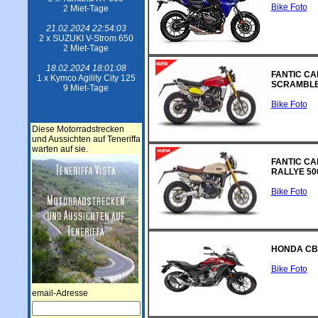
Bike Foto
2 Miet-Tage
21.02.2024 22:54:03
2 x SUZUKI V-Strom 650
2 Miet-Tage
18.02.2024 18:01:08
FANTIC C
1 x Kymco Agility City 125
SCRAMBLE
9 Miet-Tage
Bike Foto
Diese Motorradstrecken
und Aussichten auf Teneriffa
warten auf sie.
FANTIC C
RALLYE 50
Bike Foto
HONDA CB
Bike Foto
email-Adresse