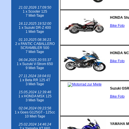
21.02.2026 17:09:50
1 x Scooter 125
7 Miet-Tage
HONDA Sh
16.12.2025 19:52:00
Bike Foto
1 x Suzuki DR-Z 400
1 Miet-Tage
01.10.2025 08:36:21
2 x FANTIC CABALLERO
SCRAMBLER 500
7 Miet-Tage
HONDA NC
06.04.2025 20:55:37
Bike Foto
1 x Suzuki V-Strom 650
9 Miet-Tage
27.11.2024 18:04:01
1 x Beta RR 125 4T
3 Miet-Tage
Suzuki GS
15.05.2024 12:39:46
1 x HONDA MSX 125
Bike Foto
3 Miet-Tage
02.04.2024 09:23:56
1 x Goes G125GT - 125cc
10 Miet-Tage
YAMAHA M
25.02.2024 14:46:24
2 x Yamaha XT 660